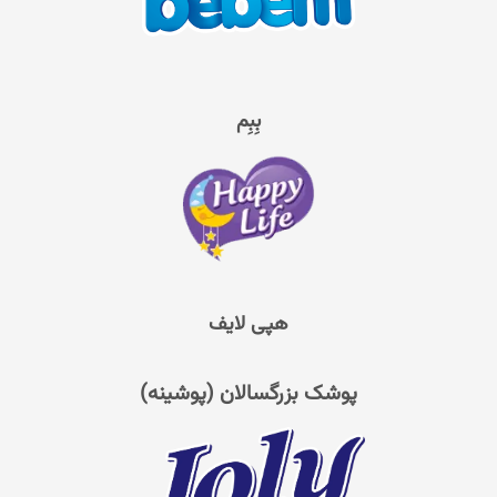
بِبِم
هپی لایف
پوشک بزرگسالان (پوشینه)