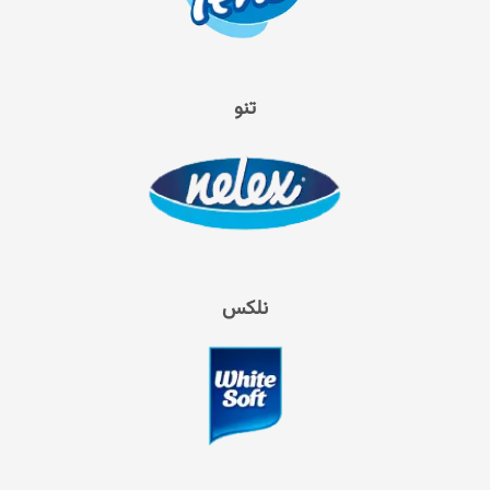
تنو
نلکس