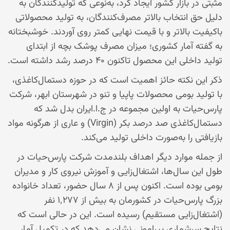
مثبتی در بازار کشور ایجاد کرد، به‌نوعی که تولیدکنندگان به
دلیل حق انتخاب بالاتر مصرف‌کنندگان، به تولید محصولاتی
باکیفیت بالاتر و با قیمت نهایی کمتر روی آوردند. خوشبختانه
به گفته آمار کشوری؛ میزان مصرف پوشک بچه از ابتدای
تولید داخلی این محصول تاکنون ۴۰ درصد رشد داشته است.
ذکر این نکته حائز اهمیت است که در حوزه دستمال‌کاغذی،
با تولید بومی محصولات پاپیا و تنو در شهرستان ابهر، شرکت
پارس‌حیات به اولین مجموعه در ج.ا.ایران بدل شد که
دستمال‌کاغذی صد درصد بکر (Virgin) و عاری از هرگونه مواد
بازیافتی را به‌صورت داخلی تولید می‌کند.
از جمله موارد دیگر اهداف بلندمدت شرکت پارس‌حیات در
طول این سال‌ها، اشتغال‌زایی و آموزش نیروی کار و مدیران
بومی بوده است. اکنون پس از ۸ سال حضور، تعداد خانواده
بزرگ پارس‌حیات در کشورمان به بیش از ۱٬۲۷۷ نفر
(اشتغال‌زایی مستقیم) رسیده است. این در حالی است که
نتایج سرشماری پیرامونی نشان می‌دهد که در تکمیل آمار