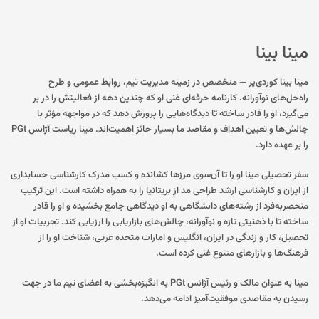
مینا بینا
مینا بینا کوردی‌یر — متخصص در زمینه‌ مدیریت تیم، روابط عمومی و طرح
راه‌حل‌های نوآورانه. کارنامه‌ حرفه‌ای غنی او که چندین دهه از فعالیتش را در بر
می‌گیرد، او را قادر ساخته تا دیدگاه‌هایی را پرورش دهد که در مواجهه‌ مؤثر با
چالش‌ها و تعیین اهداف و مقاصد ما بسیار حائز اهمیت‌اند. مینا ریاست آژانس PGt
را بر عهده دارد.
سفر تحصیلی مینا او را تا آن‌سوی مرزها کشانده و کسب مدرک کارشناسی حسابداری
از ایران و کارشناسی ارشد طراحی مد از بریتانیا را به همراه داشته است. این ترکیب
منحصربه‌فرد از رشته‌های دانشگاهی به او دیدگاهی جامع بخشیده و او را قادر
ساخته تا با ذهنیتی تازه و نوآورانه، چالش‌های بازاریابی را ارزیابی کند. تجربیات او از
تحصیل، کار و زندگی در ایران، انگلیس و امارات متحده‌ عربی، شناخت او را از
فرهنگ‌ها و بازارهای متنوع غنی کرده است.
مینا به عنوان مالک و رئیس آژانس PGt به انگیزه‌بخشی به اعضای تیم ما در جهت
رسیدن به مقاصدی موفقیت‌آمیز ادامه می‌دهد.