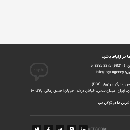
ما در ارتباط باشید
ن:
(+9821) 2272 8232-5
یل:
info@pgt.agency
س پیام‌گردان تهران (PGt)
ان، تهران، میدان قدس، خیابان دربند، خیابان احمدی زمانی، پلاک ۶۰
درس ما در گوگل مپ
GET SOCIAL